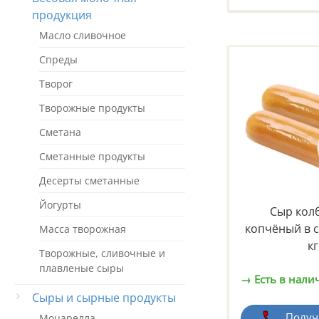
продукция
Масло сливочное
Спреды
Творог
Творожные продукты
Сметана
Сметанные продукты
Десерты сметанные
Йогурты
Сыр кол
копчёный в 
Масса творожная
кг
Творожные, сливочные и
плавленые сыры
→ Есть в нали
Сыры и сырные продукты
Получ
Моцарелла