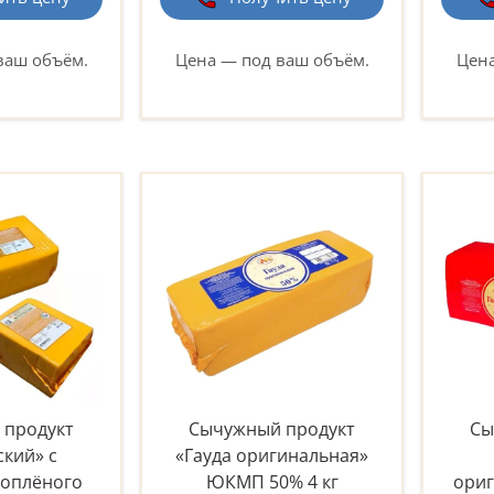
ваш объём.
Цена — под ваш объём.
Цена
 продукт
Сычужный продукт
Сы
ский» с
«Гауда оригинальная»
топлёного
ЮКМП 50% 4 кг
ори