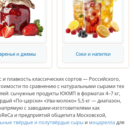
аренье и джемы
Соки и напитки
и плавкость классических сортов — Российского,
стоимости по сравнению с натуральными сырами тех
лей: сычужные продукты ЮКМП в форматах 4–7 кг,
ёрдый «По-царски» «Ува-молоко» 5,5 кг — диапазон,
напрямую с заводами-изготовителями как
oReCa и предприятий общепита Московской,
ьные твёрдые и полутвёрдые сыры
и
моцарелла
для