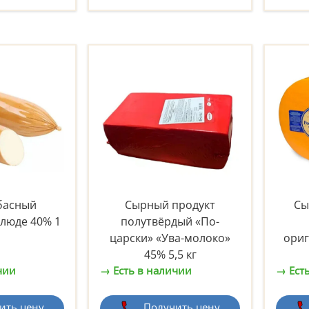
басный
Сырный продукт
Сы
слюде 40% 1
полутвёрдый «По-
царски» «Ува-молоко»
ори
45% 5,5 кг
чии
→ Есть в наличии
→ Ест
ить цену
Получить цену