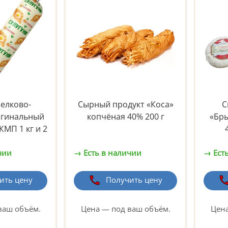
белково-
Сырный продукт «Коса»
С
игинальный
копчёная 40% 200 г
«Бры
МП 1 кг и 2
чии
→ Есть в наличии
→ Ест
ить цену
Получить цену
ваш объём.
Цена — под ваш объём.
Цена