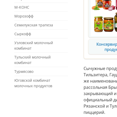
М-КОНС
Морозофф
Семилукская трапеза
Сыркофф
Узловский молочный
Консерви
комбинат
проду
Тульский молочный
комбинат
Сычужные проду
Турмясово
Тильзитера, Га
Юговской комбинат
же наименовани
молочных продуктов
рассольная Брын
закрывающий и 
официальный ди
Рязанской и Ту
пиццерий.