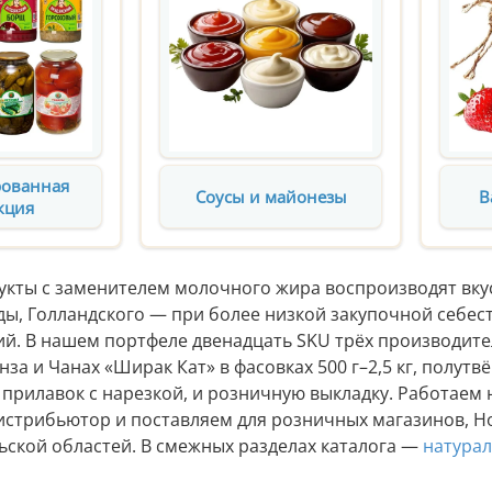
рованная
Соусы и майонезы
В
кция
кты с заменителем молочного жира воспроизводят вкус 
уды, Голландского — при более низкой закупочной себе
й. В нашем портфеле двенадцать SKU трёх производите
за и Чанах «Ширак Кат» в фасовках 500 г–2,5 кг, полутв
прилавок с нарезкой, и розничную выкладку. Работаем 
стрибьютор и поставляем для розничных магазинов, H
льской областей. В смежных разделах каталога —
натурал