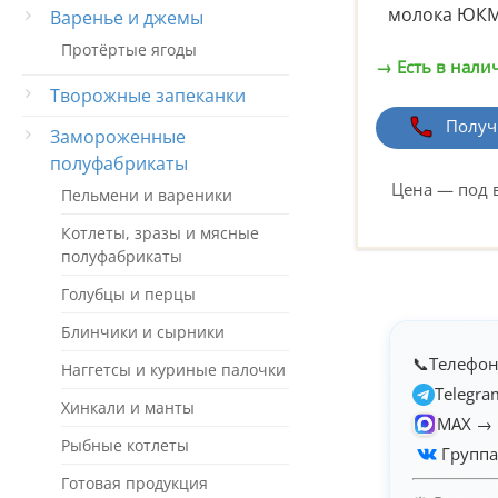
молока ЮКМ
Варенье и джемы
Протёртые ягоды
→ Есть в нали
Творожные запеканки
Получ
Замороженные
полуфабрикаты
Цена — под 
Пельмени и вареники
Котлеты, зразы и мясные
полуфабрикаты
Голубцы и перцы
Блинчики и сырники
📞
Телефо
Наггетсы и куриные палочки
Telegr
Хинкали и манты
MAX →
Рыбные котлеты
Групп
Готовая продукция