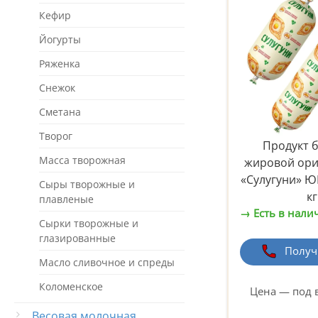
Кефир
Йогурты
Ряженка
Снежок
Сметана
Творог
Продукт 
Масса творожная
жировой ор
«Сулугуни» ЮК
Сыры творожные и
кг
плавленые
→ Есть в нали
Сырки творожные и
глазированные
Получ
Масло сливочное и спреды
Коломенское
Цена — под 
Весовая молочная