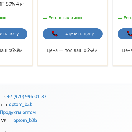
П 50% 4 кг
чии
→ Есть в наличии
→ Ест
ить цену
Получить цену
ваш объём.
Цена — под ваш объём.
Цена
н →
+7 (920) 996-01-37
am →
optom_b2b
Продукты оптом
а VK →
optom_b2b